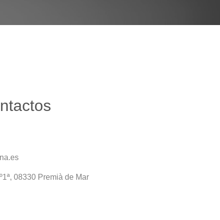
ontactos
na.es
1º1ª, 08330 Premià de Mar